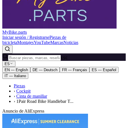
MyBike.parts
Iniciar sesión / Registrarse
Piezas de
bicicleta
Montajes
YouTube
Marcas
Noticias
ESC
ES
EN — English
DE — Deutsch
FR — Français
ES — Español
IT — Italiano
Piezas
›
Cockpit
›
Cinta de manillar
›
1Pair Road Bike Handlebar T...
Anuncio de AliExpress