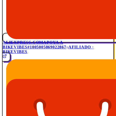
ALIEXPRESS.COM
APOYA A
BIKEVIBES
#1005005869022867
AFILIADO ·
BIKEVIBES