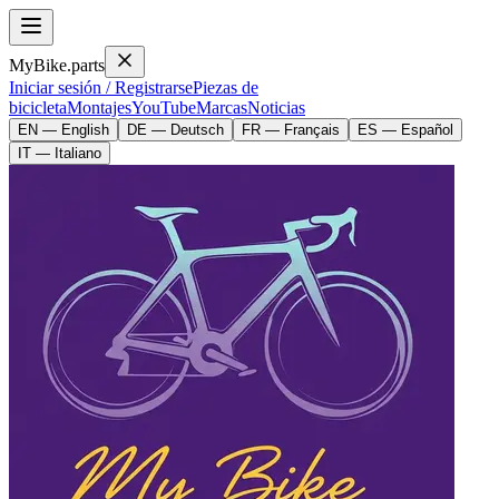
MyBike.parts
Iniciar sesión / Registrarse
Piezas de
bicicleta
Montajes
YouTube
Marcas
Noticias
EN — English
DE — Deutsch
FR — Français
ES — Español
IT — Italiano