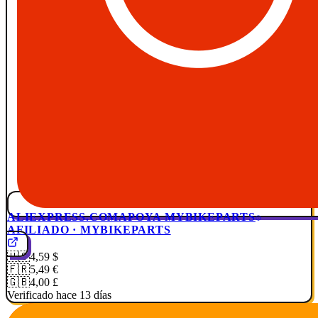
ALIEXPRESS.COM
APOYA MYBIKEPARTS
AFILIADO · MYBIKEPARTS
🇺🇸
4,59 $
🇫🇷
5,49 €
🇬🇧
4,00 £
Verificado hace 13 días