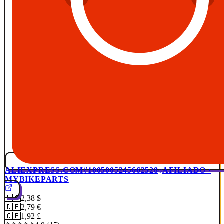
ALIEXPRESS.COM
#1005005245662528
AFILIADO ·
MYBIKEPARTS
🇺🇸
2,38 $
🇩🇪
2,79 €
🇬🇧
1,92 £