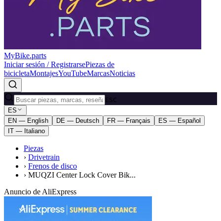
MyBike.parts
Iniciar sesión / Registrarse
Piezas de
bicicleta
Montajes
YouTube
Marcas
Noticias
ESC
ES
EN — English
DE — Deutsch
FR — Français
ES — Español
IT — Italiano
Piezas
›
Drivetrain
›
Frenos de disco
›
MUQZI Center Lock Cover Bik...
Anuncio de AliExpress