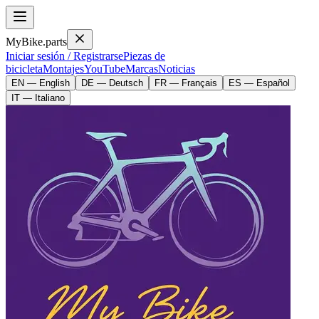
MyBike.parts
Iniciar sesión / Registrarse
Piezas de
bicicleta
Montajes
YouTube
Marcas
Noticias
EN — English
DE — Deutsch
FR — Français
ES — Español
IT — Italiano