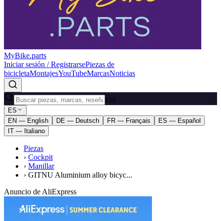
MyBike.parts
Iniciar sesión / Registrarse
Piezas de
bicicleta
Montajes
YouTube
Marcas
Noticias
ESC
ES
EN — English
DE — Deutsch
FR — Français
ES — Español
IT — Italiano
Piezas
›
Cockpit
›
Manillar
›
GITNU Aluminium alloy bicyc...
Anuncio de AliExpress