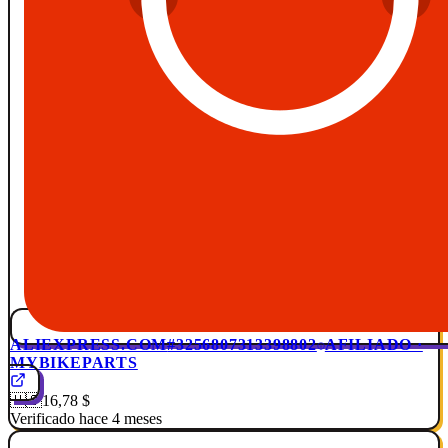
ALIEXPRESS.COM
#3256807313398802
AFILIADO ·
MYBIKEPARTS
🇺🇸
16,78 $
Verificado hace 4 meses