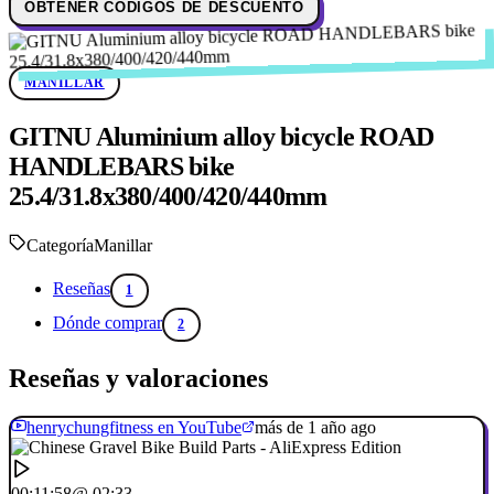
OBTENER CÓDIGOS DE DESCUENTO
MANILLAR
GITNU Aluminium alloy bicycle ROAD
HANDLEBARS bike
25.4/31.8x380/400/420/440mm
Categoría
Manillar
Reseñas
1
Dónde comprar
2
Reseñas y valoraciones
henrychungfitness en YouTube
más de 1 año ago
00:11:58
@ 02:33