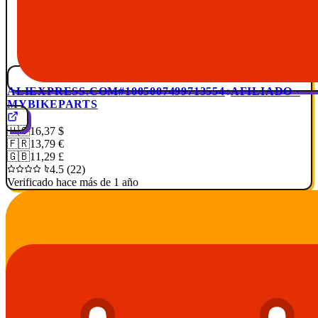
ALIEXPRESS.COM
#1005007499713554
AFILIADO ·
MYBIKEPARTS
🇺🇸
16,37 $
🇫🇷
13,79 €
🇬🇧
11,29 £
4.5 (22)
Verificado hace más de 1 año