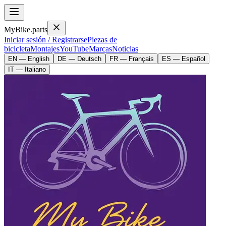
MyBike.parts
Iniciar sesión / Registrarse
Piezas de
bicicleta
Montajes
YouTube
Marcas
Noticias
EN — English
DE — Deutsch
FR — Français
ES — Español
IT — Italiano