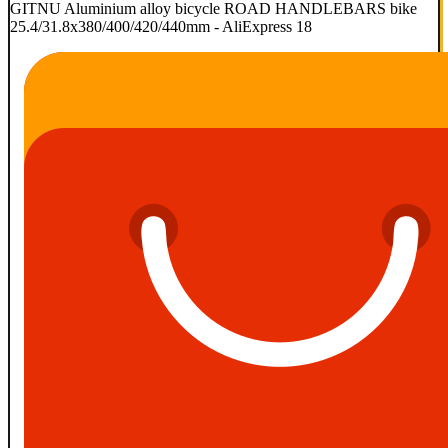
GITNU Aluminium alloy bicycle ROAD HANDLEBARS bike
25.4/31.8x380/400/420/440mm - AliExpress 18