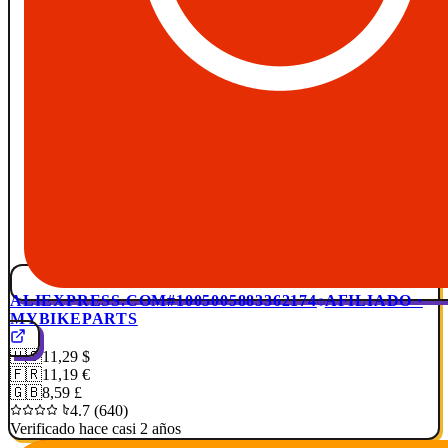
ALIEXPRESS.COM
#1005005883362174
AFILIADO ·
MYBIKEPARTS
🇺🇸
11,29 $
🇫🇷
11,19 €
🇬🇧
8,59 £
4.7 (640)
Verificado hace casi 2 años