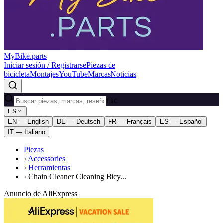
MyBike.parts
Iniciar sesión / Registrarse
Piezas de
bicicleta
Montajes
YouTube
Marcas
Noticias
ESC
ES
EN — English
DE — Deutsch
FR — Français
ES — Español
IT — Italiano
Piezas
›
Accessories
›
Herramientas
›
Chain Cleaner Cleaning Bicy...
Anuncio de AliExpress