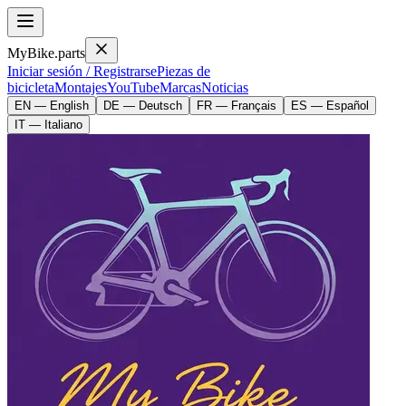
MyBike.parts
Iniciar sesión / Registrarse
Piezas de
bicicleta
Montajes
YouTube
Marcas
Noticias
EN — English
DE — Deutsch
FR — Français
ES — Español
IT — Italiano