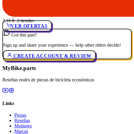
3,16 $
· 2 tiendas
VER OFERTAS
Got this part?
Sign up and share your experience — help other riders decide!
CREATE ACCOUNT & REVIEW
MyBike.parts
Reseñas reales de piezas de bicicleta económicas
Links
Piezas
Reseñas
Montajes
Marcas