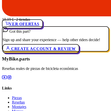
10,19 £
· 2 tiendas
VER OFERTAS
Got this part?
Sign up and share your experience — help other riders decide!
CREATE ACCOUNT & REVIEW
MyBike.parts
Reseñas reales de piezas de bicicleta económicas
Links
Piezas
Reseñas
Montajes