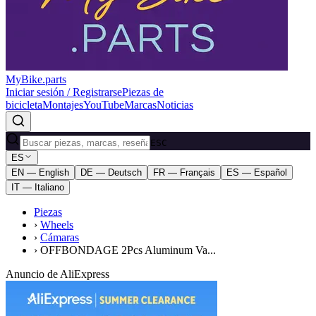
MyBike.parts
Iniciar sesión / Registrarse
Piezas de
bicicleta
Montajes
YouTube
Marcas
Noticias
ESC
ES
EN — English
DE — Deutsch
FR — Français
ES — Español
IT — Italiano
Piezas
›
Wheels
›
Cámaras
›
OFFBONDAGE 2Pcs Aluminum Va...
Anuncio de AliExpress