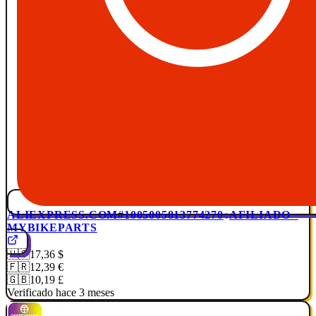
ALIEXPRESS.COM
#1005005813774270
AFILIADO ·
MYBIKEPARTS
🇺🇸
17,36 $
🇫🇷
12,39 €
🇬🇧
10,19 £
Verificado hace 3 meses