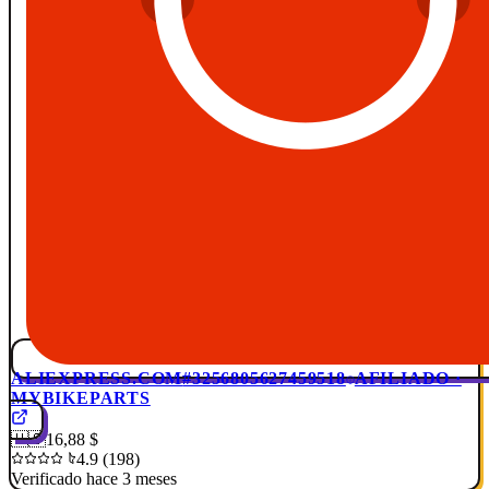
ALIEXPRESS.COM
#3256805627459518
AFILIADO ·
MYBIKEPARTS
🇺🇸
16,88 $
4.9 (198)
Verificado hace 3 meses