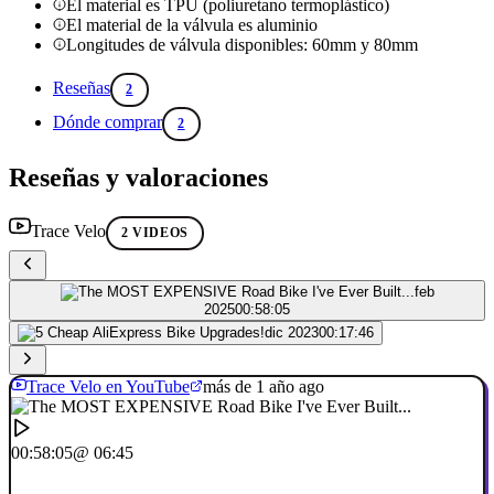
El material es TPU (poliuretano termoplástico)
El material de la válvula es aluminio
Longitudes de válvula disponibles: 60mm y 80mm
Reseñas
2
Dónde comprar
2
Reseñas y valoraciones
Trace Velo
2 VIDEOS
feb
2025
00:58:05
dic 2023
00:17:46
Trace Velo en YouTube
más de 1 año ago
00:58:05
@ 06:45