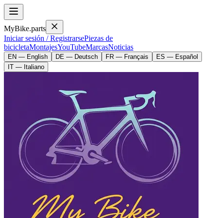
MyBike.parts
Iniciar sesión / Registrarse
Piezas de
bicicleta
Montajes
YouTube
Marcas
Noticias
EN — English
DE — Deutsch
FR — Français
ES — Español
IT — Italiano