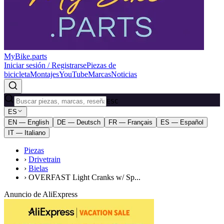
MyBike.parts
Iniciar sesión / Registrarse
Piezas de
bicicleta
Montajes
YouTube
Marcas
Noticias
ESC
ES
EN — English
DE — Deutsch
FR — Français
ES — Español
IT — Italiano
Piezas
›
Drivetrain
›
Bielas
›
OVERFAST Light Cranks w/ Sp...
Anuncio de AliExpress