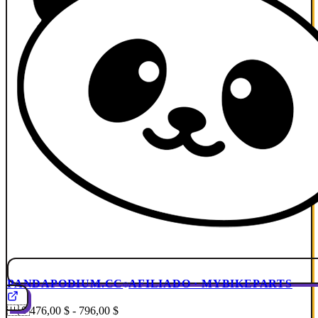
PANDAPODIUM.CC
AFILIADO · MYBIKEPARTS
🇺🇸
476,00 $ - 796,00 $