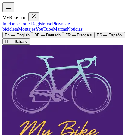
MyBike.parts
Iniciar sesión / Registrarse
Piezas de
bicicleta
Montajes
YouTube
Marcas
Noticias
EN — English
DE — Deutsch
FR — Français
ES — Español
IT — Italiano