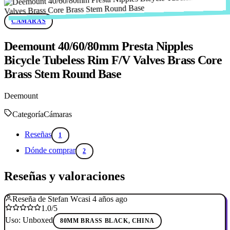
CÁMARAS
Deemount 40/60/80mm Presta Nipples
Bicycle Tubeless Rim F/V Valves Brass Core
Brass Stem Round Base
Deemount
Categoría
Cámaras
Reseñas
1
Dónde comprar
2
Reseñas y valoraciones
Reseña de Stefan W
casi 4 años ago
1.0/5
Uso: Unboxed
80MM BRASS BLACK, CHINA