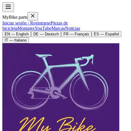
MyBike.parts
Iniciar sesión / Registrarse
Piezas de
bicicleta
Montajes
YouTube
Marcas
Noticias
EN — English
DE — Deutsch
FR — Français
ES — Español
IT — Italiano