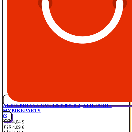
ALIEXPRESS.COM
#32987897362
AFILIADO ·
MYBIKEPARTS
🇺🇸
4,04 $
🇫🇷
4,09 €