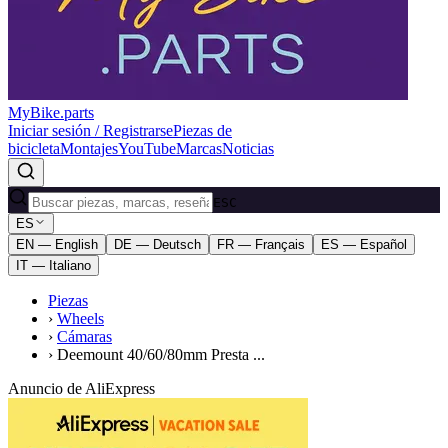
MyBike.parts
Iniciar sesión / Registrarse
Piezas de
bicicleta
Montajes
YouTube
Marcas
Noticias
ESC
ES
EN — English
DE — Deutsch
FR — Français
ES — Español
IT — Italiano
Piezas
›
Wheels
›
Cámaras
›
Deemount 40/60/80mm Presta ...
Anuncio de AliExpress