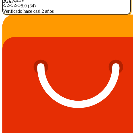
🇬🇧
3,44 £
5.0 (34)
Verificado hace casi 2 años