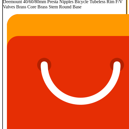
Deemount 40/60/80mm Presta Nipples Bicycle Tubeless Rim F/V
Valves Brass Core Brass Stem Round Base