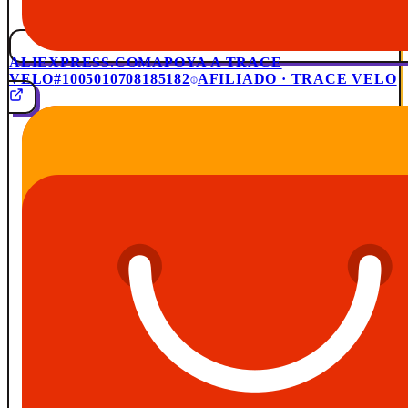
ALIEXPRESS.COM
APOYA A TRACE
VELO
#1005010708185182
AFILIADO · TRACE VELO