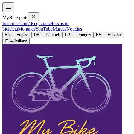
MyBike.parts
Iniciar sesión / Registrarse
Piezas de
bicicleta
Montajes
YouTube
Marcas
Noticias
EN — English
DE — Deutsch
FR — Français
ES — Español
IT — Italiano