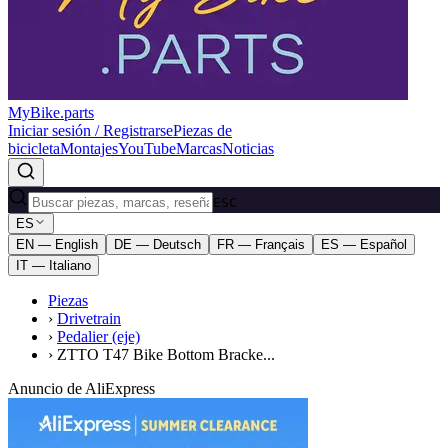
MyBike.parts
Iniciar sesión / Registrarse
Piezas de
bicicleta
Montajes
YouTube
Marcas
Noticias
ESC
ES
EN — English
DE — Deutsch
FR — Français
ES — Español
IT — Italiano
Piezas
›
Drivetrain
›
Pedalier (eje)
›
ZTTO T47 Bike Bottom Bracke...
Anuncio de AliExpress