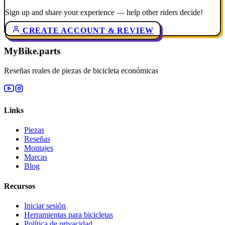
Sign up and share your experience — help other riders decide!
CREATE ACCOUNT & REVIEW
MyBike.parts
Reseñas reales de piezas de bicicleta económicas
Links
Piezas
Reseñas
Montajes
Marcas
Blog
Recursos
Iniciar sesión
Herramientas para bicicletas
Política de privacidad