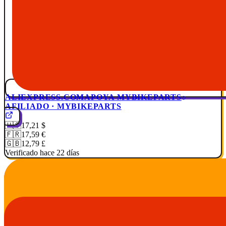
ALIEXPRESS.COM
APOYA MYBIKEPARTS
AFILIADO · MYBIKEPARTS
🇺🇸
17,21 $
🇫🇷
17,59 €
🇬🇧
12,79 £
Verificado hace 22 días