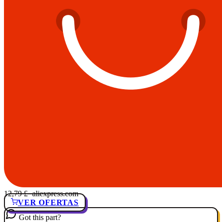
12,79 £
· aliexpress.com
VER OFERTAS
Got this part?