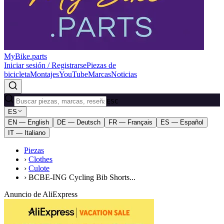
MyBike.parts
Iniciar sesión / Registrarse
Piezas de
bicicleta
Montajes
YouTube
Marcas
Noticias
ESC
ES
EN — English
DE — Deutsch
FR — Français
ES — Español
IT — Italiano
Piezas
›
Clothes
›
Culote
›
BCBE-ING Cycling Bib Shorts...
Anuncio de AliExpress