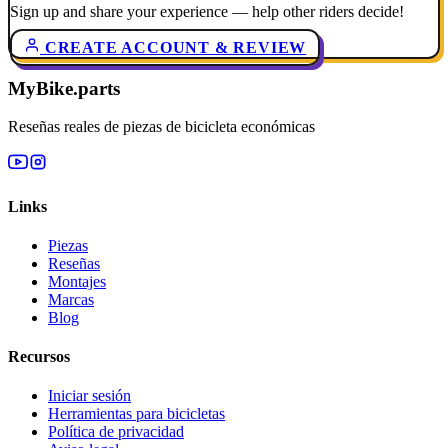
Sign up and share your experience — help other riders decide!
CREATE ACCOUNT & REVIEW
MyBike.parts
Reseñas reales de piezas de bicicleta económicas
Links
Piezas
Reseñas
Montajes
Marcas
Blog
Recursos
Iniciar sesión
Herramientas para bicicletas
Política de privacidad