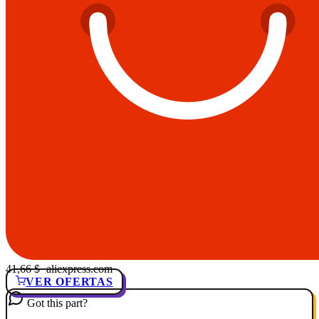
41,66 $
· aliexpress.com
VER OFERTAS
Got this part?