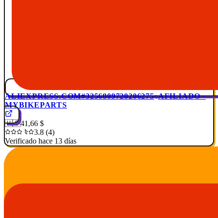
ALIEXPRESS.COM
#3256809728206275
AFILIADO ·
MYBIKEPARTS
🇺🇸
41,66 $
3.8 (4)
Verificado hace 13 días