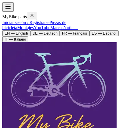
MyBike.parts
Iniciar sesión / Registrarse
Piezas de
bicicleta
Montajes
YouTube
Marcas
Noticias
EN — English
DE — Deutsch
FR — Français
ES — Español
IT — Italiano