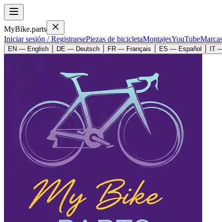
MyBike.parts
Iniciar sesión / Registrarse
Piezas de bicicleta
Montajes
YouTube
Marca
EN — English
DE — Deutsch
FR — Français
ES — Español
IT —