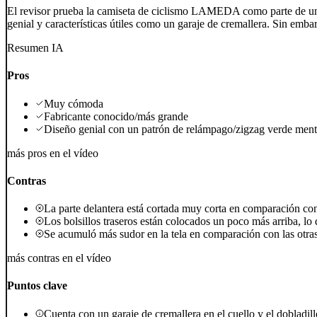
El revisor prueba la camiseta de ciclismo LAMEDA como parte de un
genial y características útiles como un garaje de cremallera. Sin emba
Resumen IA
Pros
Muy cómoda
Fabricante conocido/más grande
Diseño genial con un patrón de relámpago/zigzag verde ment
más pros en el vídeo
Contras
La parte delantera está cortada muy corta en comparación con l
Los bolsillos traseros están colocados un poco más arriba, lo
Se acumuló más sudor en la tela en comparación con las otra
más contras en el vídeo
Puntos clave
Cuenta con un garaje de cremallera en el cuello y el dobladill