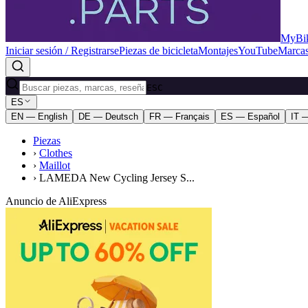
MyBik
Iniciar sesión / Registrarse
Piezas de bicicleta
Montajes
YouTube
Marca
ESC
ES
EN — English
DE — Deutsch
FR — Français
ES — Español
IT —
Piezas
›
Clothes
›
Maillot
›
LAMEDA New Cycling Jersey S...
Anuncio de AliExpress