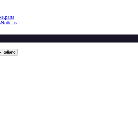
e.parts
s
Noticias
 Italiano