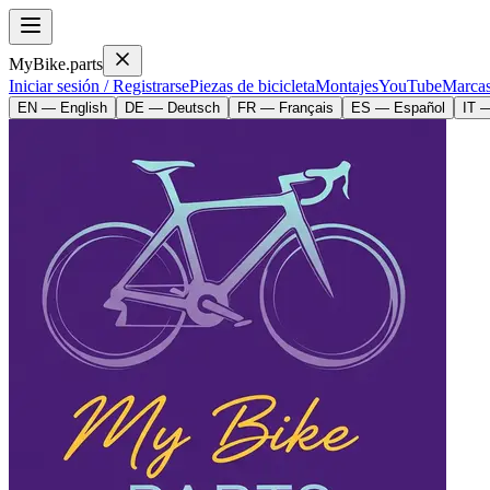
MyBike.parts
Iniciar sesión / Registrarse
Piezas de bicicleta
Montajes
YouTube
Marca
EN — English
DE — Deutsch
FR — Français
ES — Español
IT —