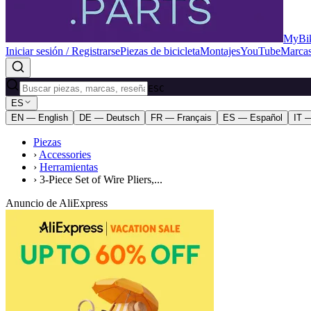
MyBik
Iniciar sesión / Registrarse
Piezas de bicicleta
Montajes
YouTube
Marca
ESC
ES
EN — English
DE — Deutsch
FR — Français
ES — Español
IT —
Piezas
›
Accessories
›
Herramientas
›
3-Piece Set of Wire Pliers,...
Anuncio de AliExpress