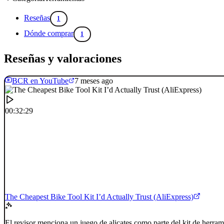
Reseñas
1
Dónde comprar
1
Reseñas y valoraciones
BCR en YouTube
7 meses ago
00:32:29
The Cheapest Bike Tool Kit I’d Actually Trust (AliExpress)
El revisor menciona un juego de alicates como parte del kit de herram