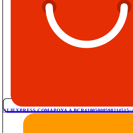
ALIEXPRESS.COM
APOYA A BCR
#1005008598214515