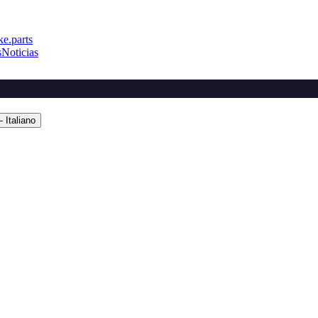
e.parts
s
Noticias
 Italiano