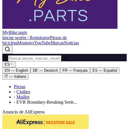
MyBike.parts
Iniciar sesión / Registrarse
Piezas de
bicicleta
Montajes
YouTube
Marcas
Noticias
ESC
ES
EN — English
DE — Deutsch
FR — Français
ES — Español
IT — Italiano
Piezas
›
Clothes
›
Maillot
›
EVR Boundary-Breaking Serie...
Anuncio de AliExpress