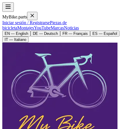
MyBike.parts
Iniciar sesión / Registrarse
Piezas de
bicicleta
Montajes
YouTube
Marcas
Noticias
EN — English
DE — Deutsch
FR — Français
ES — Español
IT — Italiano