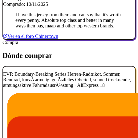
Comprado: 10/11/2025
I have this jersey from them and can say that it's worth
every penny. Absolute top class and better in many
ways then pas, maap and other top western brands.
Ver en el foro Chinertown
Compra
Dónde comprar
EVR Boundary-Breaking Series Herren-Radtrikot, Sommer,
Rennrad, kurzÃ¤rmelig, getÃ¤feltes Oberteil, schnell trocknende,
atmungsaktive FahrradausrÃ¼stung - AliExpress 18